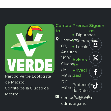
Contac
Prensa
Síguen
to
os
Diputados
Lafayette
Secretarías
88,
Locales
Anzures,
11590
Avisos
Ciudad
de
de
Privaci
dad
México,
Partido Verde Ecologista
D.F.,
de México
Protección
México
Comité de la Ciudad de
de Datos
México
Personales
contacto@pvem-
cdmx.org.mx