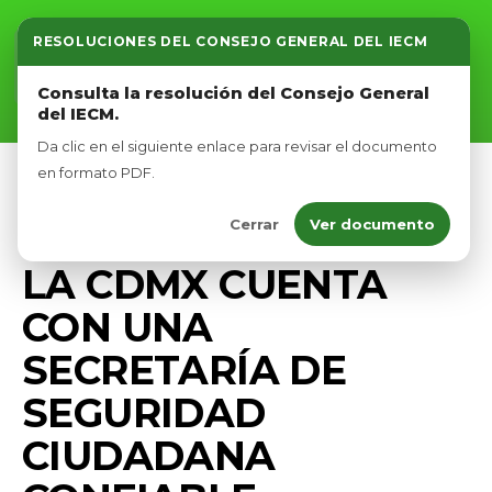
RESOLUCIONES DEL CONSEJO GENERAL DEL IECM
Inicio
Consulta la resolución del Consejo General
del IECM.
Nosotros
Da clic en el siguiente enlace para revisar el documento
Afíliate
en formato PDF.
DIPUTADOS VERDES CDMX
PRENSA
Cerrar
Ver documento
Eventos
SEGURIDAD
LA CDMX CUENTA
CON UNA
SECRETARÍA DE
SEGURIDAD
CIUDADANA