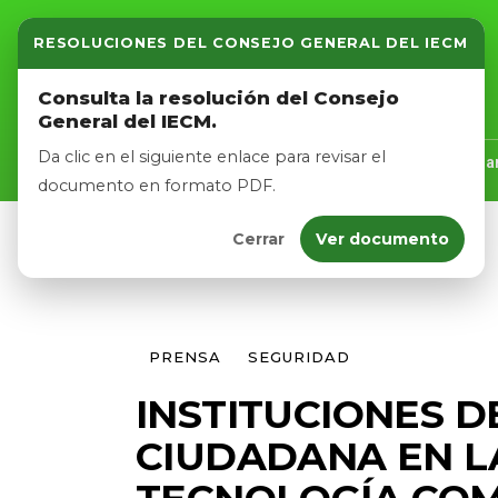
RESOLUCIONES DEL CONSEJO GENERAL DEL IECM
Inicio
Consulta la resolución del Consejo
General del IECM.
Nosotros
Da clic en el siguiente enlace para revisar el
Inicio
Nosotros
Logros
Noticias
Tra
documento en formato PDF.
Cerrar
Ver documento
Afíliate
Eventos
PRENSA
SEGURIDAD
INSTITUCIONES 
CIUDADANA EN L