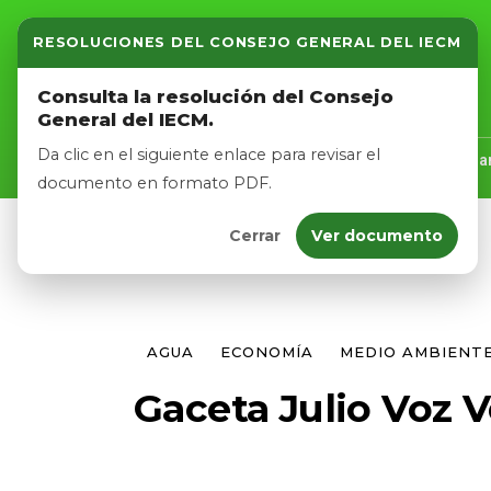
RESOLUCIONES DEL CONSEJO GENERAL DEL IECM
Inicio
Consulta la resolución del Consejo
General del IECM.
Nosotros
Da clic en el siguiente enlace para revisar el
Inicio
Nosotros
Logros
Noticias
Tra
documento en formato PDF.
Cerrar
Ver documento
Afíliate
Eventos
AGUA
ECONOMÍA
MEDIO AMBIENT
Gaceta Julio Voz 