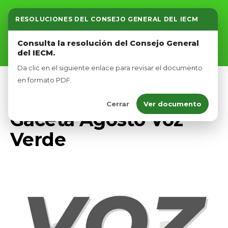
RESOLUCIONES DEL CONSEJO GENERAL DEL IECM
Inicio
Consulta la resolución del Consejo General
del IECM.
Nosotros
Da clic en el siguiente enlace para revisar el documento
Afíliate
en formato PDF.
VOZ VERDE
Cerrar
Ver documento
Eventos
Gaceta Agosto Voz
Verde