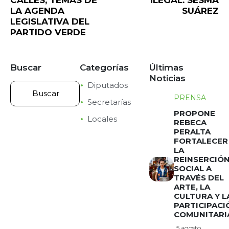
CALLES, TEMAS DE
ILEGAL: SESMA
LA AGENDA
SUÁREZ
LEGISLATIVA DEL
PARTIDO VERDE
Buscar
Categorías
Últimas
Noticias
Diputados
PRENSA
Secretarías
PROPONE
Locales
REBECA
PERALTA
FORTALECER
LA
REINSERCIÓ
SOCIAL A
TRAVÉS DEL
ARTE, LA
CULTURA Y L
PARTICIPACI
COMUNITARI
5 agosto,