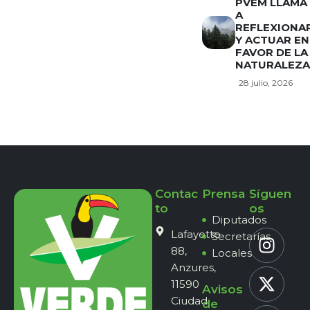
PVEM LLAMA
A
REFLEXIONA
Y ACTUAR EN
FAVOR DE LA
NATURALEZA
28 julio, 2026
Contac
Prensa
Síguen
to
os
Diputados
Lafayette
Secretarías
88,
Locales
Anzures,
11590
Avisos
Ciudad
de