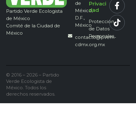
de
Privaci
dad
México,
Partido Verde Ecologista
D.F.,
de México
Protección
México
Comité de la Ciudad de
de Datos
México
Personales
contacto@pvem-
cdmx.org.mx
© 2016 – 2026 – Partido
Verde Ecologista de
México. Todos los
derechos reservados.