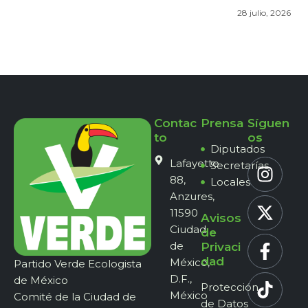
28 julio, 2026
Contac
Prensa
Síguen
to
os
Diputados
Lafayette
Secretarías
88,
Locales
Anzures,
11590
Avisos
Ciudad
de
de
Privaci
dad
México,
Partido Verde Ecologista
D.F.,
de México
Protección
México
Comité de la Ciudad de
de Datos