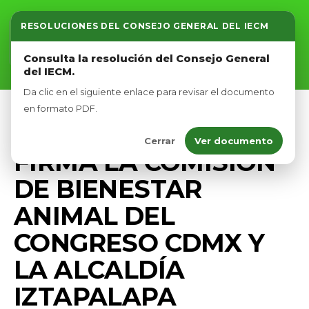
RESOLUCIONES DEL CONSEJO GENERAL DEL IECM
Inicio
Consulta la resolución del Consejo General
del IECM.
Nosotros
Da clic en el siguiente enlace para revisar el documento
Afíliate
en formato PDF.
PRENSA
Cerrar
Ver documento
Eventos
FIRMA LA COMISIÓN
DE BIENESTAR
ANIMAL DEL
CONGRESO CDMX Y
LA ALCALDÍA
IZTAPALAPA