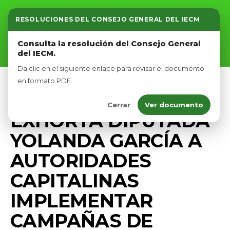
RESOLUCIONES DEL CONSEJO GENERAL DEL IECM
Inicio
Consulta la resolución del Consejo General
del IECM.
Nosotros
Da clic en el siguiente enlace para revisar el documento
Afíliate
en formato PDF.
PRENSA
Cerrar
Ver documento
Eventos
EXHORTA DIPUTADA
YOLANDA GARCÍA A
AUTORIDADES
CAPITALINAS
IMPLEMENTAR
CAMPAÑAS DE