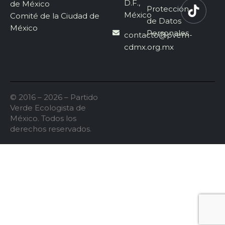
D.F.,
de México
Protección
México
Comité de la Ciudad de
de Datos
México
Personales
contacto@pvem-
cdmx.org.mx
© 2016 – 2026 – Partido
Verde Ecologista de
México. Todos los
derechos reservados.