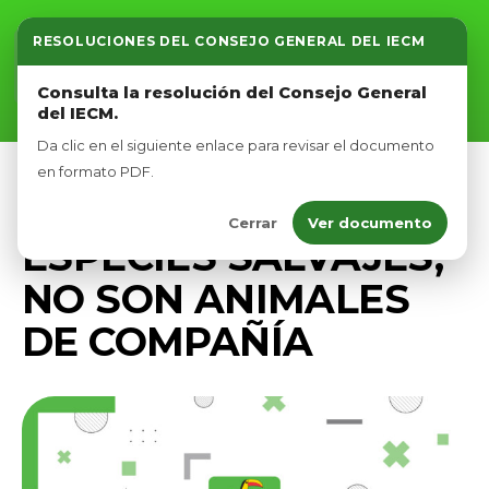
RESOLUCIONES DEL CONSEJO GENERAL DEL IECM
Inicio
Consulta la resolución del Consejo General
del IECM.
Nosotros
Da clic en el siguiente enlace para revisar el documento
Afíliate
en formato PDF.
PRENSA
Cerrar
Ver documento
Eventos
ESPECIES SALVAJES,
NO SON ANIMALES
DE COMPAÑÍA