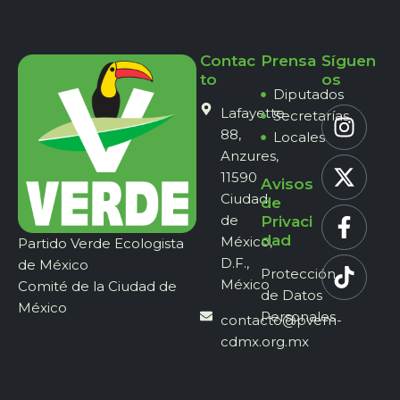
Contac
Prensa
Síguen
to
os
Diputados
Lafayette
Secretarías
88,
Locales
Anzures,
11590
Avisos
Ciudad
de
de
Privaci
dad
México,
Partido Verde Ecologista
D.F.,
de México
Protección
México
Comité de la Ciudad de
de Datos
México
Personales
contacto@pvem-
cdmx.org.mx