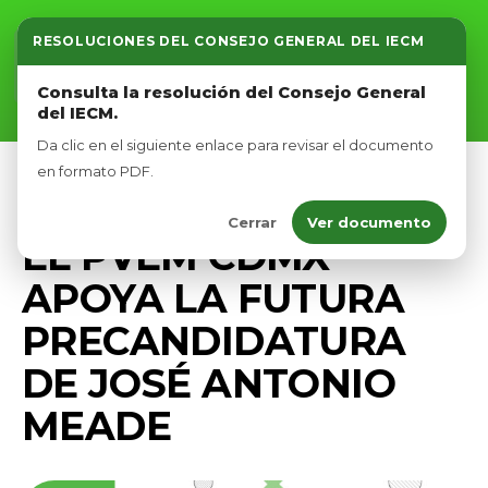
RESOLUCIONES DEL CONSEJO GENERAL DEL IECM
Inicio
Consulta la resolución del Consejo General
del IECM.
Nosotros
Da clic en el siguiente enlace para revisar el documento
Afíliate
en formato PDF.
PRENSA
Cerrar
Ver documento
Eventos
EL PVEM CDMX
APOYA LA FUTURA
PRECANDIDATURA
DE JOSÉ ANTONIO
MEADE