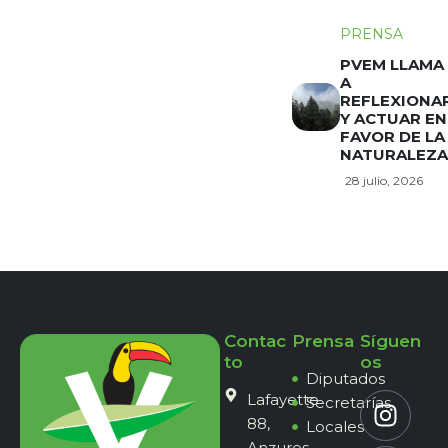
PRENSA
PVEM LLAMA
A
REFLEXIONA
Y ACTUAR EN
FAVOR DE LA
NATURALEZA
28 julio, 2026
Contac
Prensa
Síguen
to
os
Diputados
Lafayette
Secretarías
88,
Locales
Anzures,