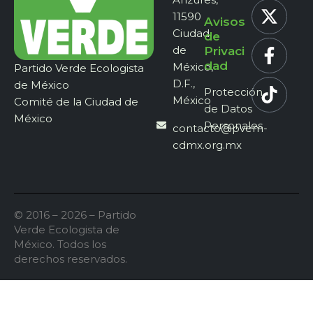
11590
Avisos
Ciudad
de
de
Privaci
dad
México,
Partido Verde Ecologista
D.F.,
de México
Protección
México
Comité de la Ciudad de
de Datos
México
Personales
contacto@pvem-
cdmx.org.mx
© 2016 – 2026 – Partido
Verde Ecologista de
México. Todos los
derechos reservados.