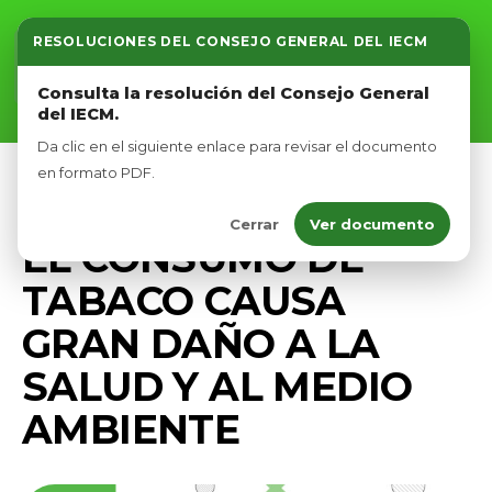
RESOLUCIONES DEL CONSEJO GENERAL DEL IECM
Inicio
Consulta la resolución del Consejo General
del IECM.
Nosotros
Da clic en el siguiente enlace para revisar el documento
Afíliate
en formato PDF.
UNCATEGORIZED
Cerrar
Ver documento
Eventos
EL CONSUMO DE
TABACO CAUSA
GRAN DAÑO A LA
SALUD Y AL MEDIO
AMBIENTE