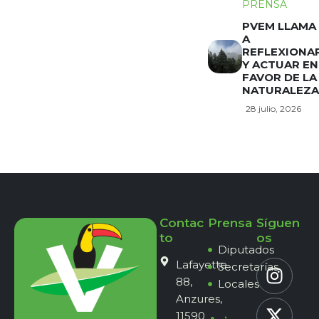
PRENSA
PVEM LLAMA
A
REFLEXIONA
Y ACTUAR EN
FAVOR DE LA
NATURALEZA
28 julio, 2026
Contac
Prensa
Síguen
to
os
Diputados
Lafayette
Secretarías
88,
Locales
Anzures,
11590