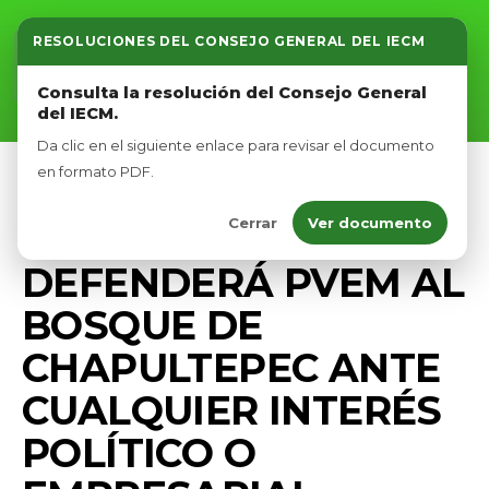
RESOLUCIONES DEL CONSEJO GENERAL DEL IECM
Inicio
Consulta la resolución del Consejo General
del IECM.
Nosotros
Da clic en el siguiente enlace para revisar el documento
Afíliate
en formato PDF.
DIPUTADOS VERDES CDMX
MEDIO AMBIENTE
Cerrar
Ver documento
Eventos
PRENSA
DEFENDERÁ PVEM AL
BOSQUE DE
CHAPULTEPEC ANTE
CUALQUIER INTERÉS
POLÍTICO O