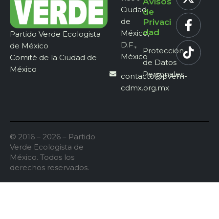
Avisos
Ciudad
de
de
Privaci
dad
México,
Partido Verde Ecologista
D.F.,
de México
Protección
México
Comité de la Ciudad de
de Datos
México
Personales
contacto@pvem-
cdmx.org.mx
© 2016 – 2026 – Partido
Verde Ecologista de
México. Todos los
derechos reservados.