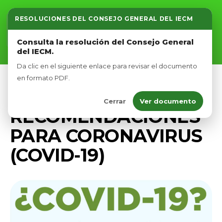
RESOLUCIONES DEL CONSEJO GENERAL DEL IECM
Inicio
Consulta la resolución del Consejo General
del IECM.
Nosotros
Da clic en el siguiente enlace para revisar el documento
Afíliate
en formato PDF.
COVID19
Cerrar
Ver documento
Eventos
RECOMENDACIONES
PARA CORONAVIRUS
(COVID-19)