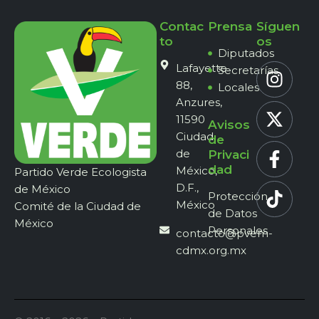
Contac
Prensa
Síguen
to
os
Diputados
Lafayette
Secretarías
88,
Locales
Anzures,
11590
Avisos
Ciudad
de
de
Privaci
dad
México,
Partido Verde Ecologista
D.F.,
de México
Protección
México
Comité de la Ciudad de
de Datos
México
Personales
contacto@pvem-
cdmx.org.mx