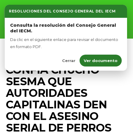
RESOLUCIONES DEL CONSEJO GENERAL DEL IECM
Inicio
Consulta la resolución del Consejo General
del IECM.
Nosotros
Da clic en el siguiente enlace para revisar el documento
Afíliate
en formato PDF.
BIENESTAR ANIMAL
PRENSA
Cerrar
Ver documento
Eventos
CONFÍA CHUCHO
SESMA QUE
AUTORIDADES
CAPITALINAS DEN
CON EL ASESINO
SERIAL DE PERROS