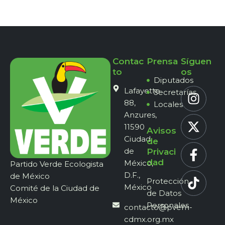
Contac
Prensa
Síguen
to
os
Diputados
Lafayette
Secretarías
88,
Locales
Anzures,
11590
Avisos
Ciudad
de
de
Privaci
dad
México,
Partido Verde Ecologista
D.F.,
de México
Protección
México
Comité de la Ciudad de
de Datos
México
Personales
contacto@pvem-
cdmx.org.mx