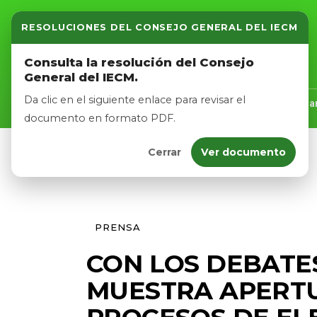
RESOLUCIONES DEL CONSEJO GENERAL DEL IECM
Inicio
Consulta la resolución del Consejo
General del IECM.
Nosotros
Da clic en el siguiente enlace para revisar el
Inicio
Nosotros
Logros
Noticias
Tra
documento en formato PDF.
Cerrar
Ver documento
Afíliate
Eventos
PRENSA
CON LOS DEBATES
MUESTRA APERTU