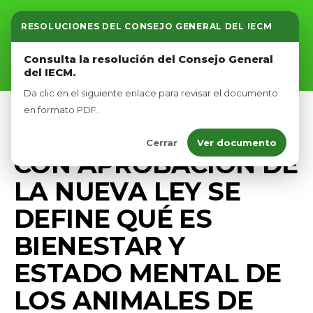
RESOLUCIONES DEL CONSEJO GENERAL DEL IECM
Inicio
Consulta la resolución del Consejo General
del IECM.
Nosotros
Da clic en el siguiente enlace para revisar el documento
Afíliate
en formato PDF.
BIENESTAR ANIMAL
PRENSA
Cerrar
Ver documento
Eventos
CON APROBACIÓN DE
LA NUEVA LEY SE
DEFINE QUÉ ES
BIENESTAR Y
ESTADO MENTAL DE
LOS ANIMALES DE