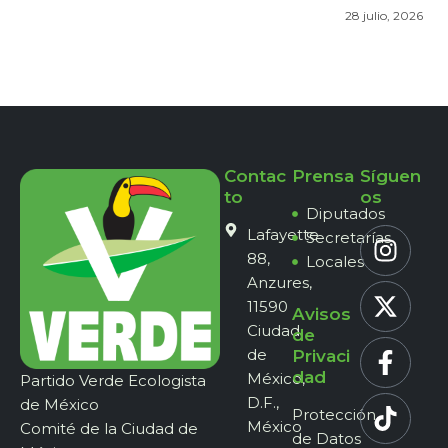
28 julio, 2026
Contac
Prensa
Síguen
to
os
Diputados
Lafayette
Secretarías
88,
Locales
Anzures,
11590
Avisos
Ciudad
de
de
Privaci
dad
México,
Partido Verde Ecologista
D.F.,
de México
Protección
México
Comité de la Ciudad de
de Datos