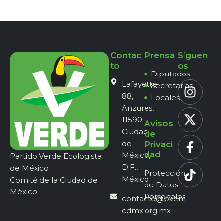
Contac
Prensa
Síguen
to
os
Diputados
Lafayette
Secretarías
88,
Locales
Anzures,
11590
Avisos
Ciudad
de
de
Privaci
dad
México,
Partido Verde Ecologista
D.F.,
de México
Protección
México
Comité de la Ciudad de
de Datos
México
Personales
contacto@pvem-
cdmx.org.mx