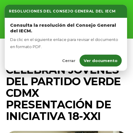
RESOLUCIONES DEL CONSEJO GENERAL DEL IECM
Inicio
Consulta la resolución del Consejo General
del IECM.
Nosotros
Da clic en el siguiente enlace para revisar el documento
Afíliate
en formato PDF.
COMUNICADOS
PRENSA
Cerrar
Ver documento
Eventos
CELEBRAN JÓVENES
DEL PARTIDO VERDE
CDMX
PRESENTACIÓN DE
INICIATIVA 18-XXI