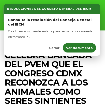
RESOLUCIONES DEL CONSEJO GENERAL DEL IECM
Inicio
Consulta la resolución del Consejo General
del IECM.
Nosotros
Da clic en el siguiente enlace para revisar el documento
Afíliate
en formato PDF.
PRENSA
Cerrar
Ver documento
Eventos
CELEBRA BANCADA
DEL PVEM QUE EL
CONGRESO CDMX
RECONOZCA A LOS
ANIMALES COMO
SERES SINTIENTES