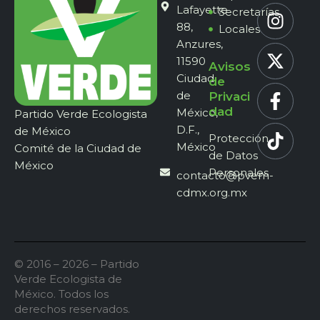
Lafayette
Secretarías
88,
Locales
Anzures,
11590
Avisos
Ciudad
de
de
Privaci
dad
México,
Partido Verde Ecologista
D.F.,
de México
Protección
México
Comité de la Ciudad de
de Datos
México
Personales
contacto@pvem-
cdmx.org.mx
© 2016 – 2026 – Partido
Verde Ecologista de
México. Todos los
derechos reservados.