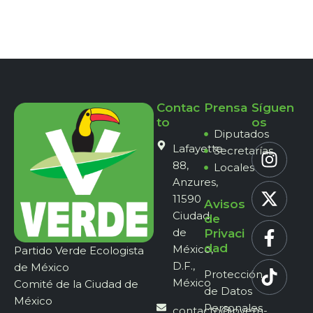
Contac
Prensa
Síguen
to
os
Diputados
Lafayette
Secretarías
88,
Locales
Anzures,
11590
Avisos
Ciudad
de
de
Privaci
dad
México,
Partido Verde Ecologista
D.F.,
de México
Protección
México
Comité de la Ciudad de
de Datos
México
Personales
contacto@pvem-