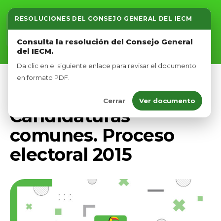
RESOLUCIONES DEL CONSEJO GENERAL DEL IECM
Inicio
Consulta la resolución del Consejo General
del IECM.
Nosotros
Da clic en el siguiente enlace para revisar el documento
Afíliate
en formato PDF.
UNCATEGORIZED
Cerrar
Ver documento
Eventos
Candidaturas
comunes. Proceso
electoral 2015