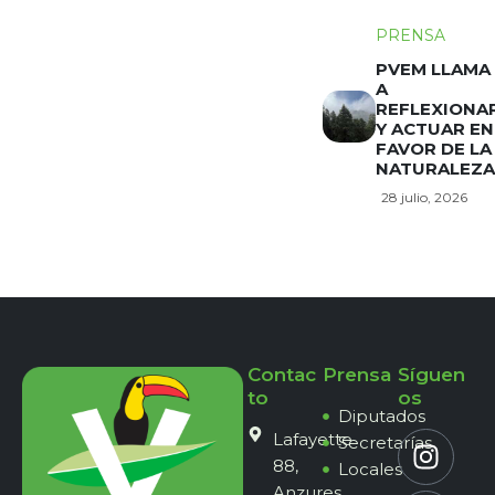
PRENSA
PVEM LLAMA
A
REFLEXIONA
Y ACTUAR EN
FAVOR DE LA
NATURALEZA
28 julio, 2026
Contac
Prensa
Síguen
to
os
Diputados
Lafayette
Secretarías
88,
Locales
Anzures,