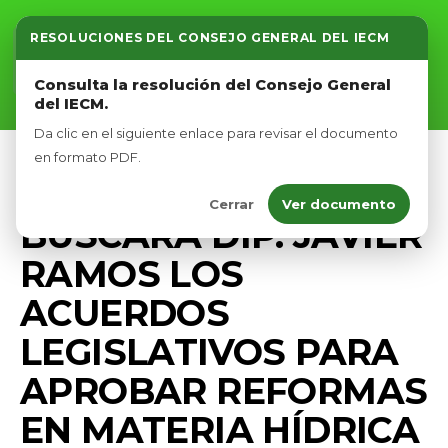
RESOLUCIONES DEL CONSEJO GENERAL DEL IECM
Inicio
Consulta la resolución del Consejo General
del IECM.
Nosotros
Da clic en el siguiente enlace para revisar el documento
Afíliate
en formato PDF.
MEDIO AMBIENTE
PRENSA
Cerrar
Ver documento
Eventos
BUSCARÁ DIP. JAVIER
RAMOS LOS
ACUERDOS
LEGISLATIVOS PARA
APROBAR REFORMAS
EN MATERIA HÍDRICA