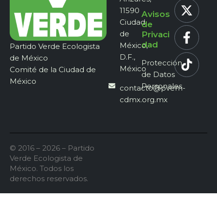
11590
Avisos
Ciudad
de
de
Privaci
dad
México,
Partido Verde Ecologista
D.F.,
de México
Protección
México
Comité de la Ciudad de
de Datos
México
Personales
contacto@pvem-
cdmx.org.mx
© 2016 – 2026 – Partido
Verde Ecologista de
México. Todos los
derechos reservados.