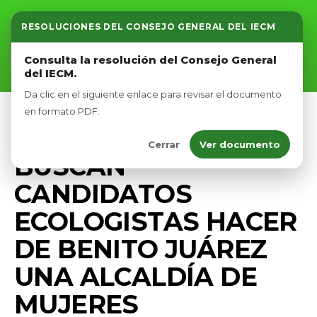
RESOLUCIONES DEL CONSEJO GENERAL DEL IECM
Inicio
Consulta la resolución del Consejo General
del IECM.
Nosotros
Da clic en el siguiente enlace para revisar el documento
Afíliate
en formato PDF.
CAMPAÑA
COMUNICADOS
PRENSA
Cerrar
Ver documento
Eventos
BUSCAN
CANDIDATOS
ECOLOGISTAS HACER
DE BENITO JUÁREZ
UNA ALCALDÍA DE
MUJERES