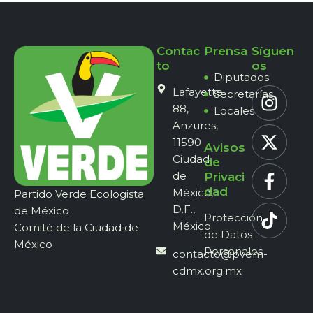
Contac
Prensa
Síguen
to
os
Diputados
Lafayette
Secretarías
88,
Locales
Anzures,
11590
Avisos
Ciudad
de
de
Privaci
dad
México,
Partido Verde Ecologista
D.F.,
de México
Protección
México
Comité de la Ciudad de
de Datos
México
Personales
contacto@pvem-
cdmx.org.mx