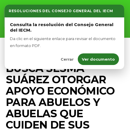
RESOLUCIONES DEL CONSEJO GENERAL DEL IECM
Inicio
Consulta la resolución del Consejo General
del IECM.
Nosotros
Da clic en el siguiente enlace para revisar el documento
Afíliate
en formato PDF.
PRENSA
Cerrar
Ver documento
Eventos
BUSCA SESMA
SUÁREZ OTORGAR
APOYO ECONÓMICO
PARA ABUELOS Y
ABUELAS QUE
CUIDEN DE SUS