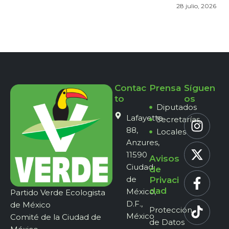
28 julio, 2026
Contac
Prensa
Síguen
to
os
Diputados
Lafayette
Secretarías
88,
Locales
Anzures,
11590
Avisos
Ciudad
de
de
Privaci
dad
México,
Partido Verde Ecologista
D.F.,
de México
Protección
México
Comité de la Ciudad de
de Datos