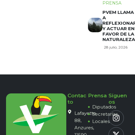
PRENSA
PVEM LLAMA
A
REFLEXIONA
Y ACTUAR EN
FAVOR DE LA
NATURALEZA
28 julio, 2026
Contac
Prensa
Síguen
to
os
Diputados
Lafayette
Secretarías
88,
Locales
Anzures,
11590