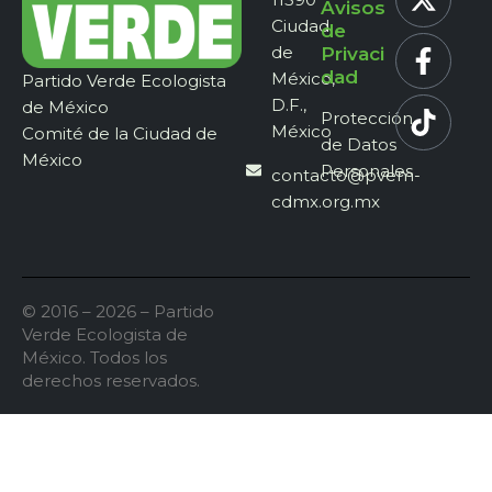
Avisos
Ciudad
de
de
Privaci
dad
México,
Partido Verde Ecologista
D.F.,
de México
Protección
México
Comité de la Ciudad de
de Datos
México
Personales
contacto@pvem-
cdmx.org.mx
© 2016 – 2026 – Partido
Verde Ecologista de
México. Todos los
derechos reservados.