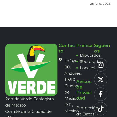
28 julio, 2026
Contac
Prensa
Síguen
to
os
Diputados
Lafayette
Secretarías
88,
Locales
Anzures,
11590
Avisos
Ciudad
de
de
Privaci
dad
México,
Partido Verde Ecologista
D.F.,
de México
Protección
México
Comité de la Ciudad de
de Datos