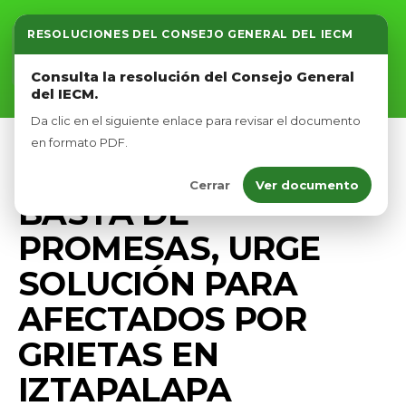
RESOLUCIONES DEL CONSEJO GENERAL DEL IECM
Inicio
Consulta la resolución del Consejo General
del IECM.
Nosotros
Da clic en el siguiente enlace para revisar el documento
Afíliate
en formato PDF.
UNCATEGORIZED
Cerrar
Ver documento
Eventos
BASTA DE
PROMESAS, URGE
SOLUCIÓN PARA
AFECTADOS POR
GRIETAS EN
IZTAPALAPA