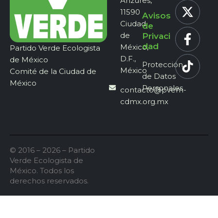
Anzures,
11590
Avisos
Ciudad
de
de
Privaci
dad
México,
Partido Verde Ecologista
D.F.,
de México
Protección
México
Comité de la Ciudad de
de Datos
México
Personales
contacto@pvem-
cdmx.org.mx
© 2016 – 2026 – Partido
Verde Ecologista de
México. Todos los
derechos reservados.