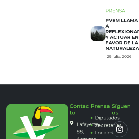
PRENSA
PVEM LLAMA
A
REFLEXIONA
Y ACTUAR EN
FAVOR DE LA
NATURALEZA
28 julio, 2026
Contac
Prensa
Síguen
to
os
Diputados
Lafayette
Secretarías
88,
Locales