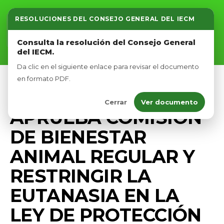
RESOLUCIONES DEL CONSEJO GENERAL DEL IECM
Inicio
Consulta la resolución del Consejo General
del IECM.
Nosotros
Da clic en el siguiente enlace para revisar el documento
Afíliate
en formato PDF.
BIENESTAR ANIMAL
PRENSA
Cerrar
Ver documento
Eventos
APRUEBA COMISIÓN
DE BIENESTAR
ANIMAL REGULAR Y
RESTRINGIR LA
EUTANASIA EN LA
LEY DE PROTECCIÓN