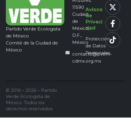
Anzures,
11590
Avisos
Ciudad
de
de
Privaci
dad
México,
Partido Verde Ecologista
D.F.,
de México
Protección
México
Comité de la Ciudad de
de Datos
México
Personales
contacto@pvem-
cdmx.org.mx
© 2016 – 2026 – Partido
Verde Ecologista de
México. Todos los
derechos reservados.