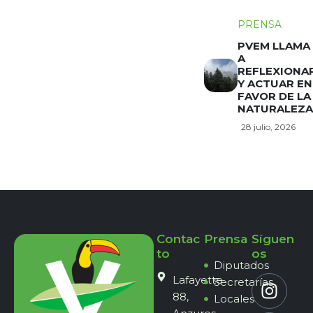
PRENSA
PVEM LLAMA
A
REFLEXIONA
Y ACTUAR EN
FAVOR DE LA
NATURALEZA
28 julio, 2026
Contac
Prensa
Síguen
to
os
Diputados
Lafayette
Secretarías
88,
Locales