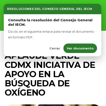
RESOLUCIONES DEL CONSEJO GENERAL DEL IECM
Inicio
Consulta la resolución del Consejo General
del IECM.
Nosotros
Da clic en el siguiente enlace para revisar el documento
Afíliate
en formato PDF.
COMUNICADOS
PRENSA
Cerrar
Ver documento
Eventos
APLAUDE VERDE
CDMX INICIATIVA DE
APOYO EN LA
BÚSQUEDA DE
OXÍGENO