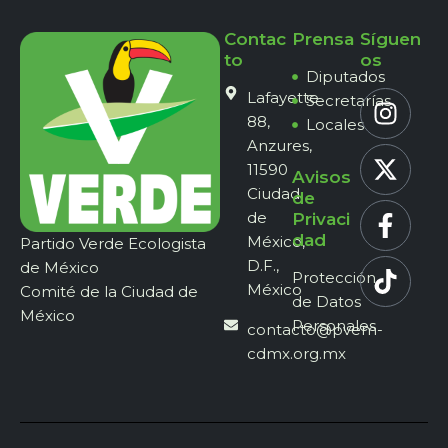
Contac
Prensa
Síguen
to
os
Diputados
Lafayette
Secretarías
88,
Locales
Anzures,
11590
Avisos
Ciudad
de
de
Privaci
dad
México,
Partido Verde Ecologista
D.F.,
de México
Protección
México
Comité de la Ciudad de
de Datos
México
Personales
contacto@pvem-
cdmx.org.mx