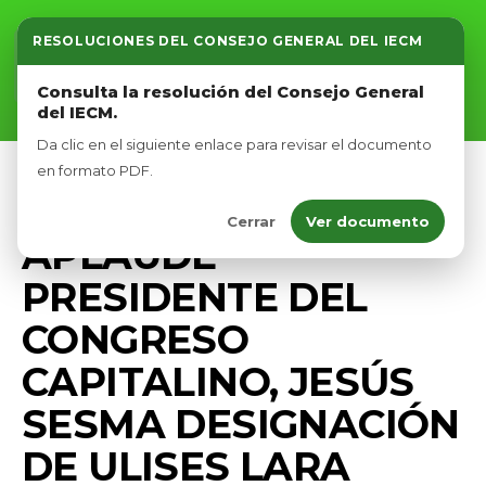
RESOLUCIONES DEL CONSEJO GENERAL DEL IECM
Inicio
Consulta la resolución del Consejo General
del IECM.
Nosotros
Da clic en el siguiente enlace para revisar el documento
Afíliate
en formato PDF.
PRENSA
Cerrar
Ver documento
Eventos
APLAUDE
PRESIDENTE DEL
CONGRESO
CAPITALINO, JESÚS
SESMA DESIGNACIÓN
DE ULISES LARA