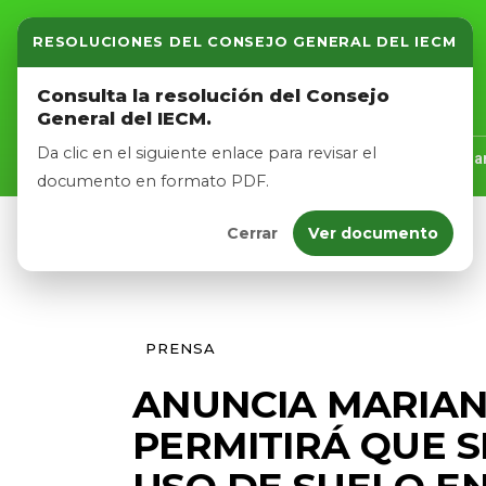
RESOLUCIONES DEL CONSEJO GENERAL DEL IECM
Inicio
Consulta la resolución del Consejo
General del IECM.
Nosotros
Da clic en el siguiente enlace para revisar el
Inicio
Nosotros
Logros
Noticias
Tra
documento en formato PDF.
Cerrar
Ver documento
Afíliate
Eventos
PRENSA
ANUNCIA MARIAN
PERMITIRÁ QUE S