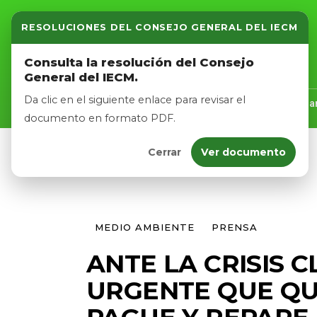
RESOLUCIONES DEL CONSEJO GENERAL DEL IECM
Inicio
Consulta la resolución del Consejo
General del IECM.
Nosotros
Da clic en el siguiente enlace para revisar el
Inicio
Nosotros
Logros
Noticias
Tra
documento en formato PDF.
Cerrar
Ver documento
Afíliate
Eventos
MEDIO AMBIENTE
PRENSA
ANTE LA CRISIS C
URGENTE QUE QU