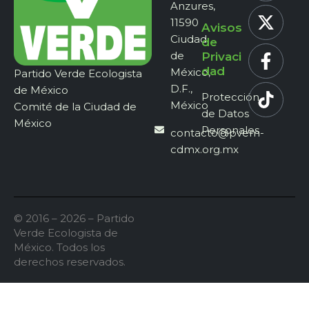
Anzures,
11590
Avisos
Ciudad
de
de
Privaci
dad
México,
Partido Verde Ecologista
D.F.,
de México
Protección
México
Comité de la Ciudad de
de Datos
México
Personales
contacto@pvem-
cdmx.org.mx
© 2016 – 2026 – Partido
Verde Ecologista de
México. Todos los
derechos reservados.