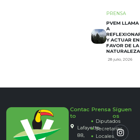
PRENSA
PVEM LLAMA
A
REFLEXIONA
Y ACTUAR EN
FAVOR DE LA
NATURALEZA
28 julio, 2026
Contac
Prensa
Síguen
to
os
Diputados
Lafayette
Secretarías
88,
Locales