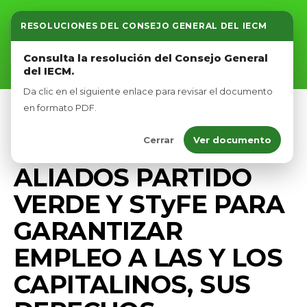
RESOLUCIONES DEL CONSEJO GENERAL DEL IECM
Inicio
Consulta la resolución del Consejo General
del IECM.
Nosotros
Da clic en el siguiente enlace para revisar el documento
Afíliate
en formato PDF.
COMUNICADOS
DIPUTADOS VERDES CDMX
Cerrar
Ver documento
Eventos
GOBIERNO
PRENSA
ALIADOS PARTIDO
VERDE Y STyFE PARA
GARANTIZAR
EMPLEO A LAS Y LOS
CAPITALINOS, SUS