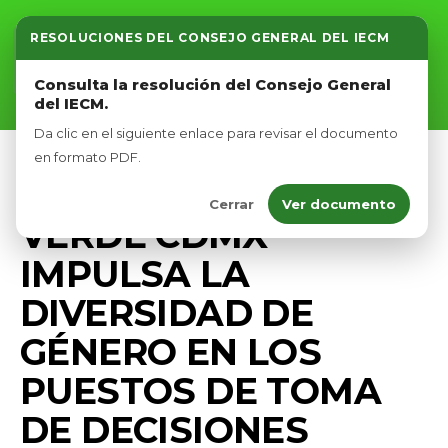
RESOLUCIONES DEL CONSEJO GENERAL DEL IECM
Inicio
Consulta la resolución del Consejo General
del IECM.
Nosotros
Da clic en el siguiente enlace para revisar el documento
Afíliate
en formato PDF.
CAMPAÑA
COMUNICADOS
PRENSA
Cerrar
Ver documento
Eventos
VERDE CDMX
IMPULSA LA
DIVERSIDAD DE
GÉNERO EN LOS
PUESTOS DE TOMA
DE DECISIONES