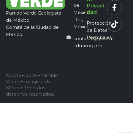
de
Privaci
dad
México,
Partido Verde Ecologista
D.F.,
de México
Protección
México
Comité de la Ciudad de
de Datos
México
Personales
contacto@pvem-
cdmx.org.mx
© 2016 – 2026 – Partido
Verde Ecologista de
México. Todos los
derechos reservados.