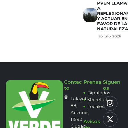
PVEM LLAMA
A
REFLEXIONA
Y ACTUAR EN
FAVOR DE LA
NATURALEZA
28 julio, 2026
Contac
Prensa
Síguen
to
os
Diputados
Lafayette
Secretarías
88,
Locales
Anzures,
11590
Avisos
Ciudad
de