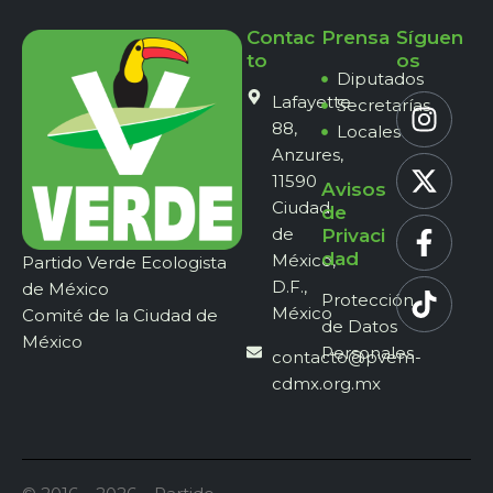
Contac
Prensa
Síguen
to
os
Diputados
Lafayette
Secretarías
88,
Locales
Anzures,
11590
Avisos
Ciudad
de
de
Privaci
dad
México,
Partido Verde Ecologista
D.F.,
de México
Protección
México
Comité de la Ciudad de
de Datos
México
Personales
contacto@pvem-
cdmx.org.mx