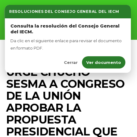
RESOLUCIONES DEL CONSEJO GENERAL DEL IECM
Inicio
Consulta la resolución del Consejo General
del IECM.
Nosotros
Da clic en el siguiente enlace para revisar el documento
Afíliate
en formato PDF.
MEDIO AMBIENTE
PRENSA
Cerrar
Ver documento
Eventos
URGE CHUCHO
SESMA A CONGRESO
DE LA UNIÓN
APROBAR LA
PROPUESTA
PRESIDENCIAL QUE