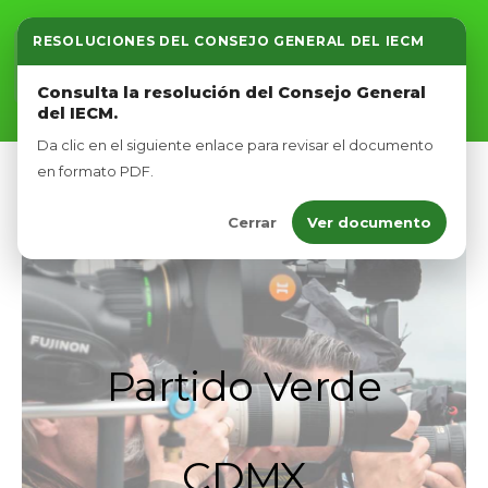
RESOLUCIONES DEL CONSEJO GENERAL DEL IECM
Inicio
Consulta la resolución del Consejo General
del IECM.
Nosotros
Da clic en el siguiente enlace para revisar el documento
Afíliate
en formato PDF.
Cerrar
Ver documento
Eventos
Partido Verde
CDMX