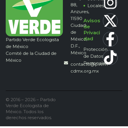
88,
Locales
Anzures,
11590
Avisos
Ciudad
de
de
Privaci
dad
México,
Partido Verde Ecologista
D.F.,
de México
Protección
México
Comité de la Ciudad de
de Datos
México
Personales
contacto@pvem-
cdmx.org.mx
© 2016 – 2026 – Partido
Verde Ecologista de
México. Todos los
derechos reservados.