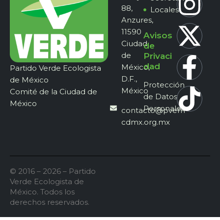
88,
Locales
Anzures,
11590
Avisos
Ciudad
de
de
Privaci
dad
México,
Partido Verde Ecologista
D.F.,
de México
Protección
México
Comité de la Ciudad de
de Datos
México
Personales
contacto@pvem-
cdmx.org.mx
© 2016 – 2026 – Partido
Verde Ecologista de
México. Todos los
derechos reservados.