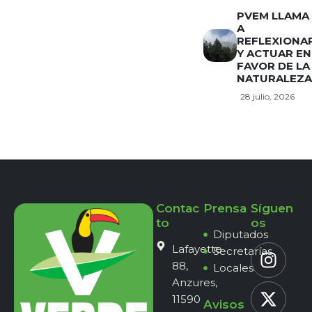
PVEM LLAMA
A
REFLEXIONA
Y ACTUAR EN
FAVOR DE LA
NATURALEZA
28 julio, 2026
Contac
Prensa
Síguen
to
os
Diputados
Lafayette
Secretarías
88,
Locales
Anzures,
11590
Avisos