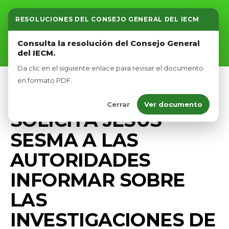
RESOLUCIONES DEL CONSEJO GENERAL DEL IECM
Inicio
Consulta la resolución del Consejo General
del IECM.
Nosotros
Da clic en el siguiente enlace para revisar el documento
Afíliate
en formato PDF.
COMUNICADOS
MEDIO AMBIENTE
PRENSA
Cerrar
Ver documento
Eventos
SOLICITA JESÚS
SESMA A LAS
AUTORIDADES
INFORMAR SOBRE
LAS
INVESTIGACIONES DE