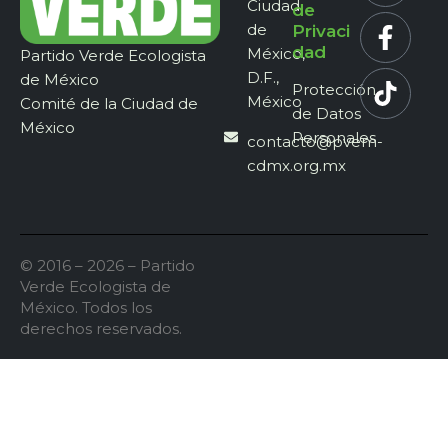
Ciudad
de
de
Privaci
dad
México,
Partido Verde Ecologista
D.F.,
de México
Protección
México
Comité de la Ciudad de
de Datos
México
Personales
contacto@pvem-
cdmx.org.mx
© 2016 – 2026 – Partido
Verde Ecologista de
México. Todos los
derechos reservados.