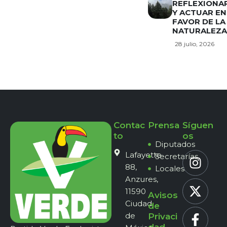
REFLEXIONA
Y ACTUAR EN
FAVOR DE LA
NATURALEZA
28 julio, 2026
Contac
Prensa
Síguen
to
os
Diputados
Lafayette
Secretarías
88,
Locales
Anzures,
11590
Avisos
Ciudad
de
de
Privaci
dad