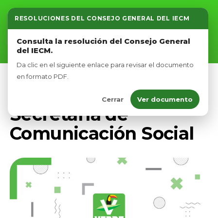
RESOLUCIONES DEL CONSEJO GENERAL DEL IECM
Inicio
Consulta la resolución del Consejo General
del IECM.
Nosotros
Da clic en el siguiente enlace para revisar el documento
Afíliate
en formato PDF.
ESTRUCTURA PVEM CDMX
Cerrar
Ver documento
Eventos
Secretaría de
Comunicación Social