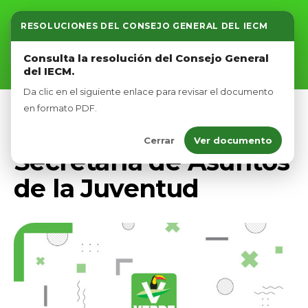
RESOLUCIONES DEL CONSEJO GENERAL DEL IECM
Inicio
Consulta la resolución del Consejo General
del IECM.
Nosotros
Da clic en el siguiente enlace para revisar el documento
Afíliate
en formato PDF.
ESTRUCTURA PVEM CDMX
Cerrar
Ver documento
Eventos
Secretaría de Asuntos
de la Juventud