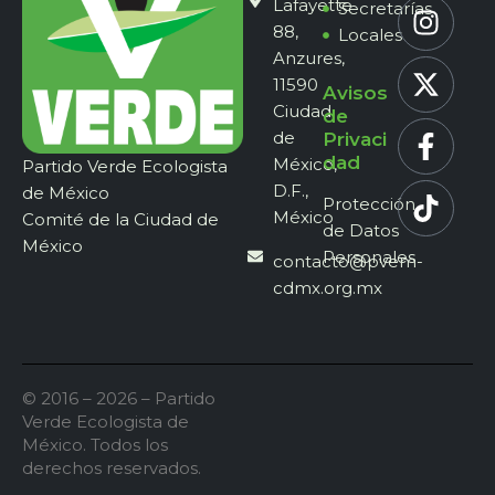
Lafayette
Secretarías
88,
Locales
Anzures,
11590
Avisos
Ciudad
de
de
Privaci
dad
México,
Partido Verde Ecologista
D.F.,
de México
Protección
México
Comité de la Ciudad de
de Datos
México
Personales
contacto@pvem-
cdmx.org.mx
© 2016 – 2026 – Partido
Verde Ecologista de
México. Todos los
derechos reservados.