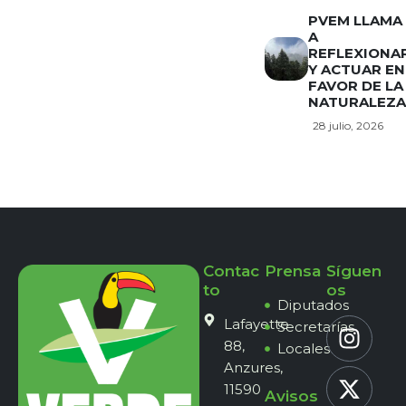
PVEM LLAMA
A
REFLEXIONA
Y ACTUAR EN
FAVOR DE LA
NATURALEZA
28 julio, 2026
Contac
Prensa
Síguen
to
os
Diputados
Lafayette
Secretarías
88,
Locales
Anzures,
11590
Avisos