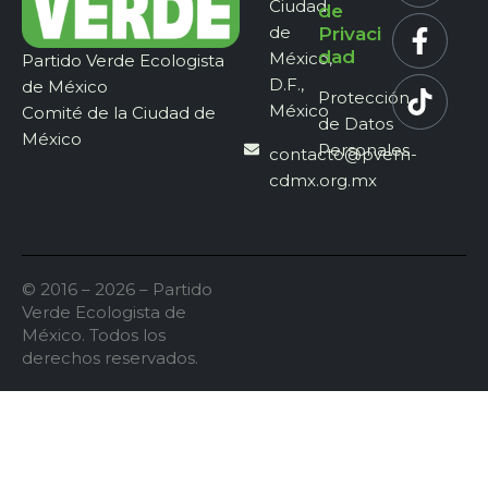
Ciudad
de
de
Privaci
dad
México,
Partido Verde Ecologista
D.F.,
de México
Protección
México
Comité de la Ciudad de
de Datos
México
Personales
contacto@pvem-
cdmx.org.mx
© 2016 – 2026 – Partido
Verde Ecologista de
México. Todos los
derechos reservados.