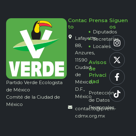
Contac
Prensa
Síguen
to
os
Diputados
Lafayette
Secretarías
88,
Locales
Anzures,
11590
Avisos
Ciudad
de
de
Privaci
dad
México,
Partido Verde Ecologista
D.F.,
de México
Protección
México
Comité de la Ciudad de
de Datos
México
Personales
contacto@pvem-
cdmx.org.mx