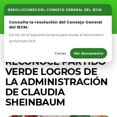
RESOLUCIONES DEL CONSEJO GENERAL DEL IECM
Inicio
Consulta la resolución del Consejo General
del IECM.
Nosotros
Da clic en el siguiente enlace para revisar el documento
Afíliate
en formato PDF.
COMUNICADOS
PRENSA
Cerrar
Ver documento
Eventos
RECONOCE PARTIDO
VERDE LOGROS DE
LA ADMINISTRACIÓN
DE CLAUDIA
SHEINBAUM