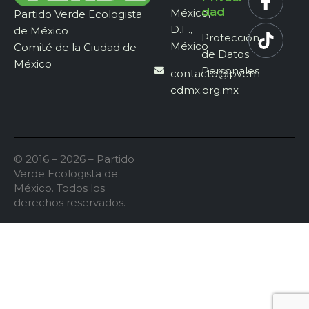
dad
México,
Partido Verde Ecologista
D.F.,
de México
Protección
México
Comité de la Ciudad de
de Datos
México
Personales
contacto@pvem-
cdmx.org.mx
© 2016 – 2026 – Partido
Verde Ecologista de
México. Todos los
derechos reservados.