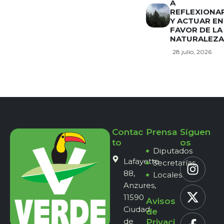
A
REFLEXIONA
Y ACTUAR EN
FAVOR DE LA
NATURALEZA
28 julio, 2026
Contac
Prensa
Síguen
to
os
Diputados
Lafayette
Secretarías
88,
Locales
Anzures,
11590
Avisos
Ciudad
de
de
Privaci