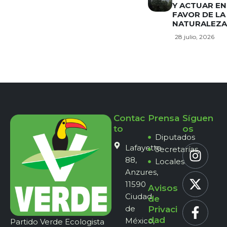
Y ACTUAR EN
FAVOR DE LA
NATURALEZA
28 julio, 2026
Contac
Prensa
Síguen
to
os
Diputados
Lafayette
Secretarías
88,
Locales
Anzures,
11590
Avisos
Ciudad
de
de
Privaci
dad
México,
Partido Verde Ecologista