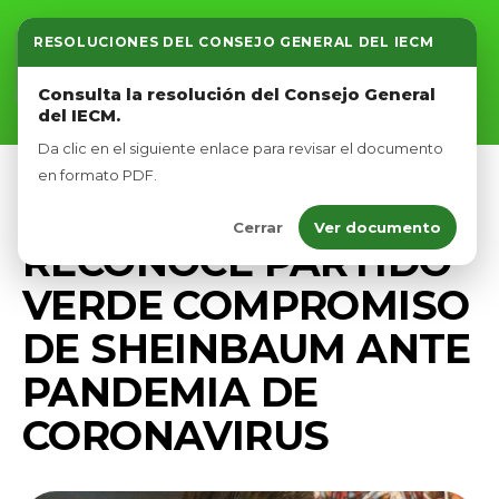
RESOLUCIONES DEL CONSEJO GENERAL DEL IECM
Inicio
Consulta la resolución del Consejo General
del IECM.
Nosotros
Da clic en el siguiente enlace para revisar el documento
Afíliate
en formato PDF.
PRENSA
Cerrar
Ver documento
Eventos
RECONOCE PARTIDO
VERDE COMPROMISO
DE SHEINBAUM ANTE
PANDEMIA DE
CORONAVIRUS