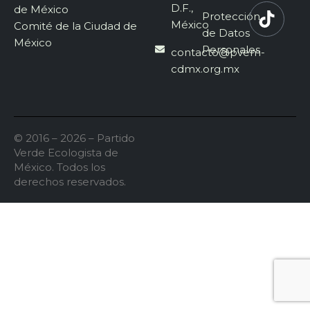
D.F.,
de México
Protección
México
Comité de la Ciudad de
de Datos
México
Personales
contacto@pvem-
cdmx.org.mx
© 2016 – 2026 – Partido
Verde Ecologista de
México. Todos los
derechos reservados.