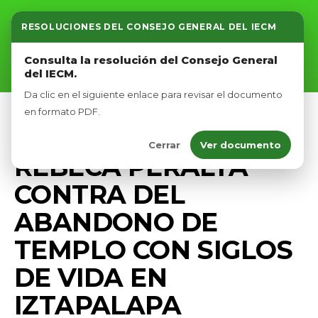
RESOLUCIONES DEL CONSEJO GENERAL DEL IECM
Inicio
Consulta la resolución del Consejo General
del IECM.
Nosotros
Da clic en el siguiente enlace para revisar el documento
Afíliate
en formato PDF.
PRENSA
Cerrar
Ver documento
Eventos
REBECA PERALTA
CONTRA DEL
ABANDONO DE
TEMPLO CON SIGLOS
DE VIDA EN
IZTAPALAPA