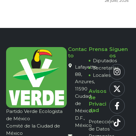
28 julio, 2026
Contac
Prensa
Síguen
to
os
Diputados
Lafayette
Secretarías
88,
Locales
Anzures,
11590
Avisos
Ciudad
de
de
Privaci
dad
México,
Partido Verde Ecologista
D.F.,
de México
Protección
México
Comité de la Ciudad de
de Datos
México