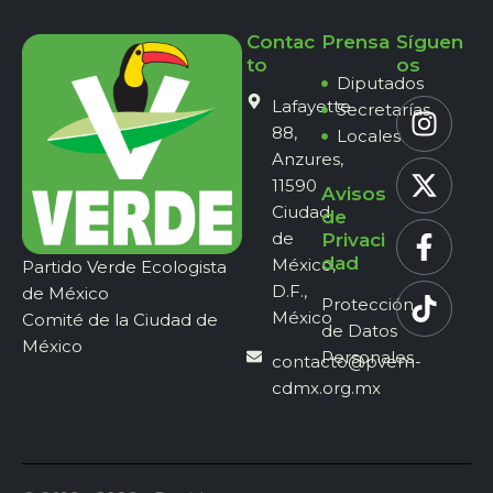
Contac
Prensa
Síguen
to
os
Diputados
Lafayette
Secretarías
88,
Locales
Anzures,
11590
Avisos
Ciudad
de
de
Privaci
dad
México,
Partido Verde Ecologista
D.F.,
de México
Protección
México
Comité de la Ciudad de
de Datos
México
Personales
contacto@pvem-
cdmx.org.mx