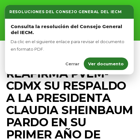
RESOLUCIONES DEL CONSEJO GENERAL DEL IECM
Inicio
Consulta la resolución del Consejo General
del IECM.
Nosotros
Da clic en el siguiente enlace para revisar el documento
Afíliate
en formato PDF.
PRENSA
Cerrar
Ver documento
Eventos
REAFIRMA PVEM-
CDMX SU RESPALDO
A LA PRESIDENTA
CLAUDIA SHEINBAUM
PARDO EN SU
PRIMER AÑO DE