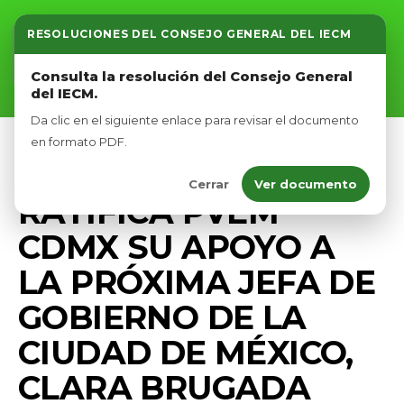
RESOLUCIONES DEL CONSEJO GENERAL DEL IECM
Inicio
Consulta la resolución del Consejo General
del IECM.
Nosotros
Da clic en el siguiente enlace para revisar el documento
Afíliate
en formato PDF.
GOBIERNO
PRENSA
Cerrar
Ver documento
Eventos
RATIFICA PVEM
CDMX SU APOYO A
LA PRÓXIMA JEFA DE
GOBIERNO DE LA
CIUDAD DE MÉXICO,
CLARA BRUGADA