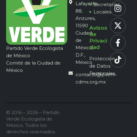
Lafayette
Secretarías
88,
Locales
Anzures,
11590
Avisos
Ciudad
de
de
Privaci
dad
México,
Partido Verde Ecologista
D.F.,
de México
Protección
México
Comité de la Ciudad de
de Datos
México
Personales
contacto@pvem-
cdmx.org.mx
© 2016 – 2026 – Partido
Verde Ecologista de
México. Todos los
derechos reservados.