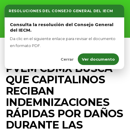
RESOLUCIONES DEL CONSEJO GENERAL DEL IECM
Inicio
Consulta la resolución del Consejo General
del IECM.
Nosotros
Da clic en el siguiente enlace para revisar el documento
Afíliate
en formato PDF.
PRENSA
Cerrar
Ver documento
Eventos
PVEM CDMX BUSCA
QUE CAPITALINOS
RECIBAN
INDEMNIZACIONES
RÁPIDAS POR DAÑOS
DURANTE LAS