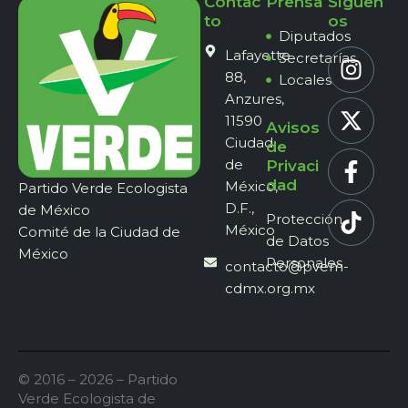
Contac
Prensa
Síguen
to
os
Diputados
Lafayette
Secretarías
88,
Locales
Anzures,
11590
Avisos
Ciudad
de
de
Privaci
dad
México,
Partido Verde Ecologista
D.F.,
de México
Protección
México
Comité de la Ciudad de
de Datos
México
Personales
contacto@pvem-
cdmx.org.mx
© 2016 – 2026 – Partido
Verde Ecologista de