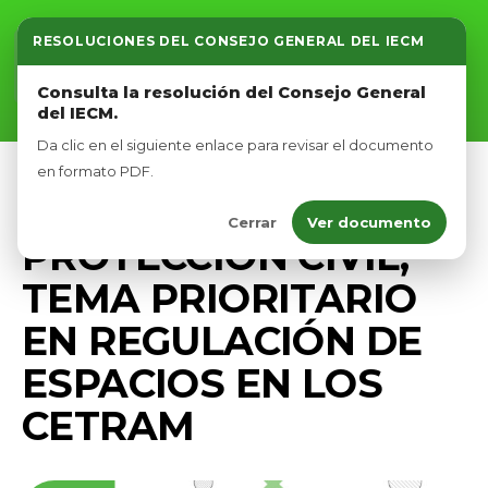
RESOLUCIONES DEL CONSEJO GENERAL DEL IECM
Inicio
Consulta la resolución del Consejo General
del IECM.
Nosotros
Da clic en el siguiente enlace para revisar el documento
Afíliate
en formato PDF.
PRENSA
Cerrar
Ver documento
Eventos
PROTECCIÓN CIVIL,
TEMA PRIORITARIO
EN REGULACIÓN DE
ESPACIOS EN LOS
CETRAM