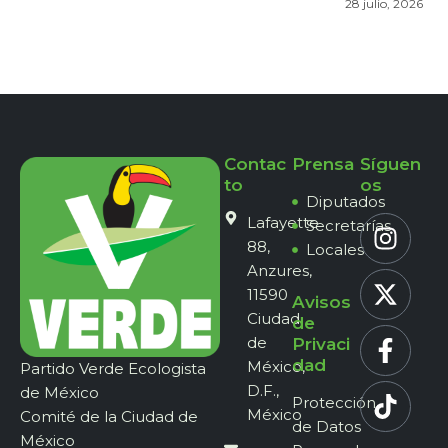
28 julio, 2026
Contac
Prensa
Síguen
to
os
Diputados
Lafayette
Secretarías
88,
Locales
Anzures,
11590
Avisos
Ciudad
de
de
Privaci
dad
México,
Partido Verde Ecologista
D.F.,
de México
Protección
México
Comité de la Ciudad de
de Datos
México