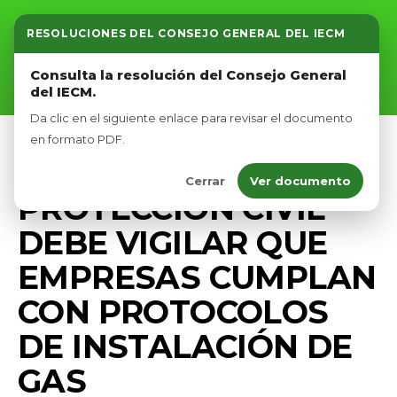
RESOLUCIONES DEL CONSEJO GENERAL DEL IECM
Inicio
Consulta la resolución del Consejo General
del IECM.
Nosotros
Da clic en el siguiente enlace para revisar el documento
Afíliate
en formato PDF.
COMUNICADOS
PRENSA
Cerrar
Ver documento
Eventos
PROTECCIÓN CIVIL
DEBE VIGILAR QUE
EMPRESAS CUMPLAN
CON PROTOCOLOS
DE INSTALACIÓN DE
GAS