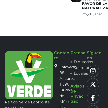
FAVOR DE LA
NATURALEZA
28 julio, 2026
Contac
Prensa
Síguen
to
os
Diputados
Lafayette
Secretarías
88,
Locales
Anzures,
11590
Avisos
Ciudad
de
de
Privaci
dad
México,
Partido Verde Ecologista
D.F.,
de México