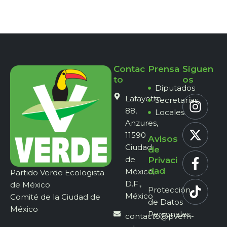
Contac
Prensa
Síguen
to
os
Diputados
Lafayette
Secretarías
88,
Locales
Anzures,
11590
Avisos
Ciudad
de
de
Privaci
dad
México,
Partido Verde Ecologista
D.F.,
de México
Protección
México
Comité de la Ciudad de
de Datos
México
Personales
contacto@pvem-