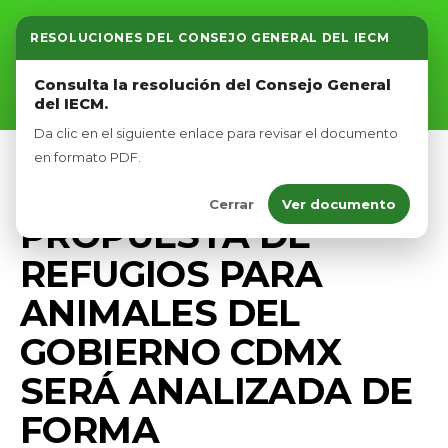
RESOLUCIONES DEL CONSEJO GENERAL DEL IECM
Inicio
Consulta la resolución del Consejo General
del IECM.
Nosotros
Da clic en el siguiente enlace para revisar el documento
Afíliate
en formato PDF.
PRENSA
Cerrar
Ver documento
Eventos
PROPUESTA DE
REFUGIOS PARA
ANIMALES DEL
GOBIERNO CDMX
SERÁ ANALIZADA DE
FORMA