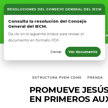
RESOLUCIONES DEL CONSEJO GENERAL DEL IECM
Inicio
Consulta la resolución del Consejo
General del IECM.
Nosotros
Da clic en el siguiente enlace para revisar el
Inicio
Nosotros
Logros
Noticias
Tra
documento en formato PDF.
Cerrar
Ver documento
Afíliate
Eventos
ESTRUCTURA PVEM CDMX
PRENSA
PROMUEVE JESÚS
EN PRIMEROS AU