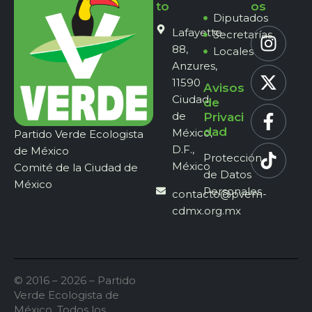
to
os
Diputados
Lafayette
Secretarías
88,
Locales
Anzures,
11590
Avisos
Ciudad
de
de
Privaci
dad
México,
Partido Verde Ecologista
D.F.,
de México
Protección
México
Comité de la Ciudad de
de Datos
México
Personales
contacto@pvem-
cdmx.org.mx
© 2016 – 2026 – Partido
Verde Ecologista de
México. Todos los