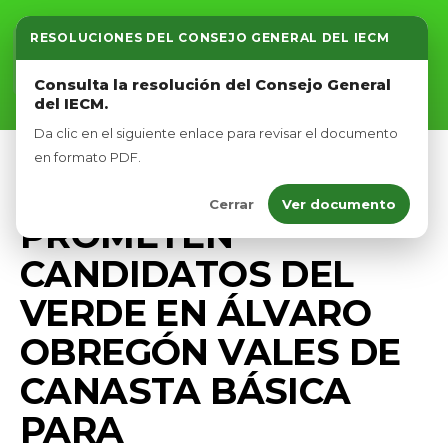
RESOLUCIONES DEL CONSEJO GENERAL DEL IECM
Inicio
Consulta la resolución del Consejo General
del IECM.
Nosotros
Da clic en el siguiente enlace para revisar el documento
Afíliate
en formato PDF.
CAMPAÑA
COMUNICADOS
PRENSA
Cerrar
Ver documento
Eventos
PROMETEN
CANDIDATOS DEL
VERDE EN ÁLVARO
OBREGÓN VALES DE
CANASTA BÁSICA
PARA