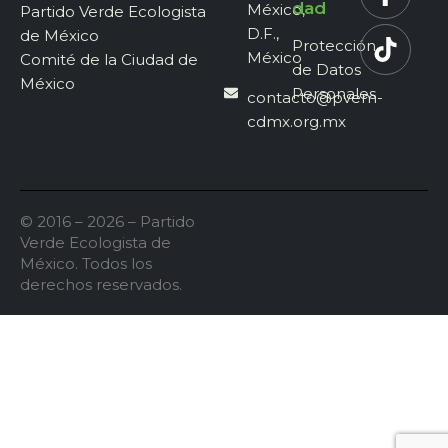
dad
México,
Partido Verde Ecologista
D.F.,
de México
Protección
México
Comité de la Ciudad de
de Datos
México
Personales
contacto@pvem-
cdmx.org.mx
© 2016 – 2026 – Partido
Verde Ecologista de
México. Todos los
derechos reservados.