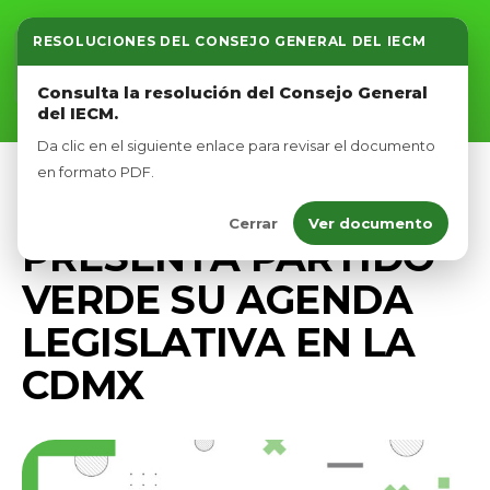
RESOLUCIONES DEL CONSEJO GENERAL DEL IECM
Inicio
Consulta la resolución del Consejo General
del IECM.
Nosotros
Da clic en el siguiente enlace para revisar el documento
Afíliate
en formato PDF.
PRENSA
Cerrar
Ver documento
Eventos
PRESENTA PARTIDO
VERDE SU AGENDA
LEGISLATIVA EN LA
CDMX