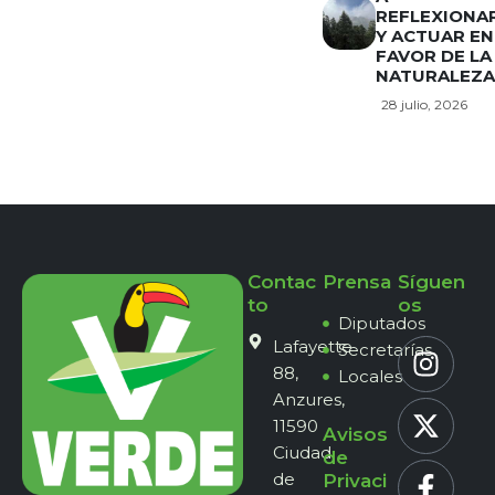
REFLEXIONA
Y ACTUAR EN
FAVOR DE LA
NATURALEZA
28 julio, 2026
Contac
Prensa
Síguen
to
os
Diputados
Lafayette
Secretarías
88,
Locales
Anzures,
11590
Avisos
Ciudad
de
de
Privaci